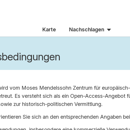
Karte
Nachschlagen
sbedingungen
 wird vom Moses Men­dels­sohn Zen­trum für europäisch-
 be­treut. Es ver­steht sich als ein Open-​Access-Angebot 
wie zur historisch-​politischen Ver­mitt­lung.
ori­en­tie­ren Sie sich an den ent­spre­chen­den An­ga­ben bei
­wen­dun­gen, ins­be­son­de­re eine kom­mer­zi­el­le Ver­we