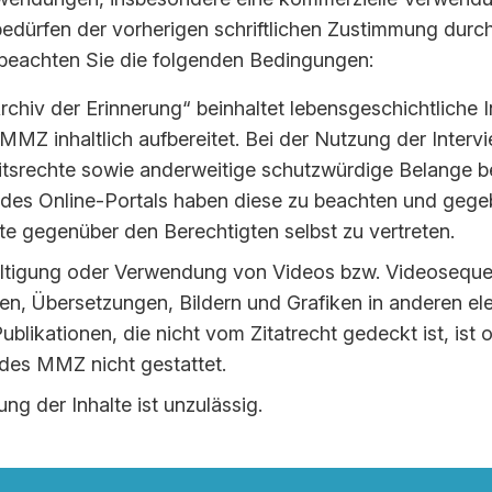
e­dür­fen der vor­he­ri­gen schrift­li­chen Zu­stim­mung d
be­ach­ten Sie die fol­gen­den Be­din­gun­gen:
rchiv der Erinnerung“ beinhaltet lebensgeschichtliche I
MZ inhaltlich aufbereitet. Bei der Nutzung der Inter
itsrechte sowie anderweitige schutzwürdige Belange b
 des Online-Portals haben diese zu beachten und gege
te gegenüber den Berechtigten selbst zu vertreten.
fältigung oder Verwendung von Videos bzw. Videoseque
nen, Übersetzungen, Bildern und Grafiken in anderen el
blikationen, die nicht vom Zitatrecht gedeckt ist, ist
es MMZ nicht gestattet.
ung der Inhalte ist unzulässig.