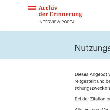
Nutzung
Die­ses An­ge­bot
reit­ge­stellt und
schungs­zwe­cke so
Bei der Zi­ta­ti­on 
Alle wei­te­ren Ver