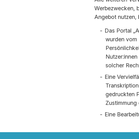
Wer­be­zwe­cken, b
An­ge­bot nut­zen, 
Das Portal „A
wurden vom M
Persönlichke
Nutzer:innen
solcher Rech
Eine Verviel
Transkriptio
gedruckten Pu
Zustimmung d
Eine Bearbeit