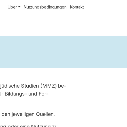
Über
Nutzungsbedingungen
Kontakt
​jüdische Stu­di­en (MMZ) be­
für Bildungs-​ und For­
 den je­wei­li­gen Quel­len.
n­dung oder eine Nut­zung zu